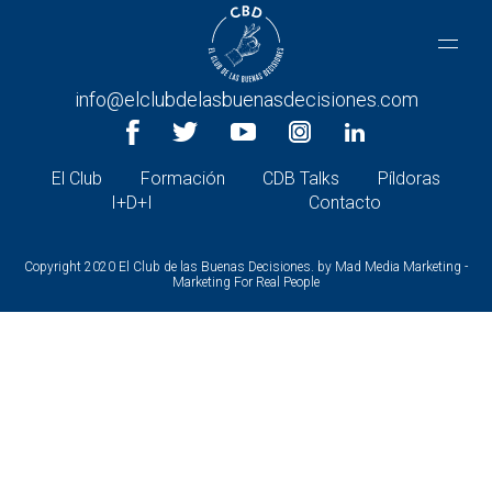
CONTACTA CON NOSOTROS
+34 966 26 30 27 |
info@elclubdelasbuenasdecisiones.com
El Club
Formación
CDB Talks
Píldoras
I+D+I
Contacto
Copyright 2020 El Club de las Buenas Decisiones. by
Mad Media Marketing -
Marketing For Real People