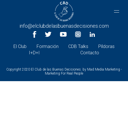
CONTACTA CON NOSOTROS
+34 966 26 30 27 |
info@elclubdelasbuenasdecisiones.com
El Club
Formación
CDB Talks
Píldoras
I+D+I
Contacto
Copyright 2020 El Club de las Buenas Decisiones. by
Mad Media Marketing -
Marketing For Real People