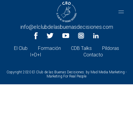
CONTACTA CON NOSOTROS
+34 966 26 30 27 |
info@elclubdelasbuenasdecisiones.com
El Club
Formación
CDB Talks
Píldoras
I+D+I
Contacto
Copyright 2020 El Club de las Buenas Decisiones. by
Mad Media Marketing -
Marketing For Real People