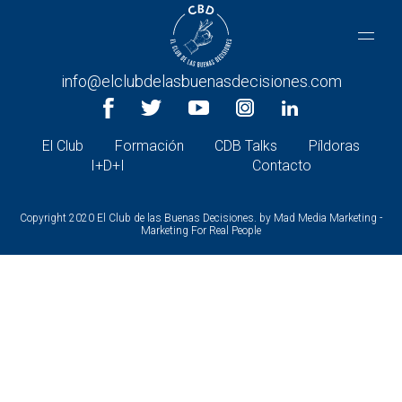
CONTACTA CON NOSOTROS
+34 966 26 30 27 |
info@elclubdelasbuenasdecisiones.com
El Club
Formación
CDB Talks
Píldoras
I+D+I
Contacto
Copyright 2020 El Club de las Buenas Decisiones. by
Mad Media Marketing -
Marketing For Real People