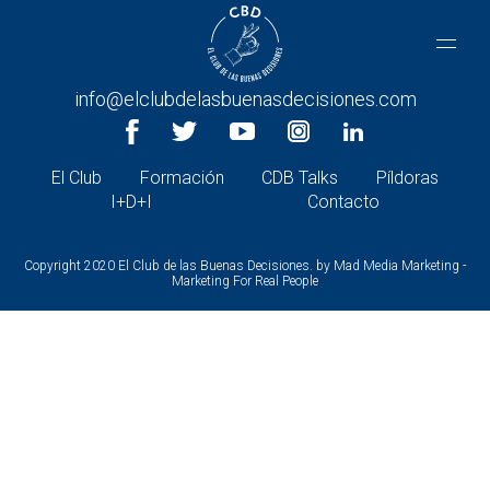
CONTACTA CON NOSOTROS
+34 966 26 30 27 |
info@elclubdelasbuenasdecisiones.com
El Club
Formación
CDB Talks
Píldoras
I+D+I
Contacto
Copyright 2020 El Club de las Buenas Decisiones. by
Mad Media Marketing -
Marketing For Real People