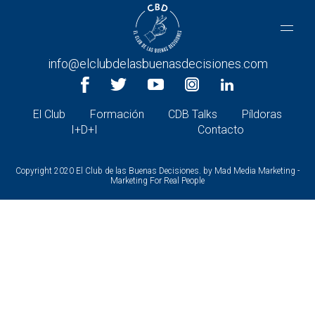
CONTACTA CON NOSOTROS
+34 966 26 30 27 |
info@elclubdelasbuenasdecisiones.com
El Club
Formación
CDB Talks
Píldoras
I+D+I
Contacto
Copyright 2020 El Club de las Buenas Decisiones. by
Mad Media Marketing -
Marketing For Real People