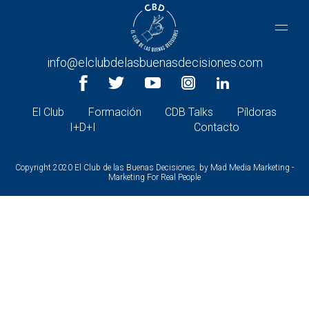
CONTACTA CON NOSOTROS
+34 966 26 30 27 |
info@elclubdelasbuenasdecisiones.com
El Club
Formación
CDB Talks
Píldoras
I+D+I
Contacto
Copyright 2020 El Club de las Buenas Decisiones. by
Mad Media Marketing -
Marketing For Real People