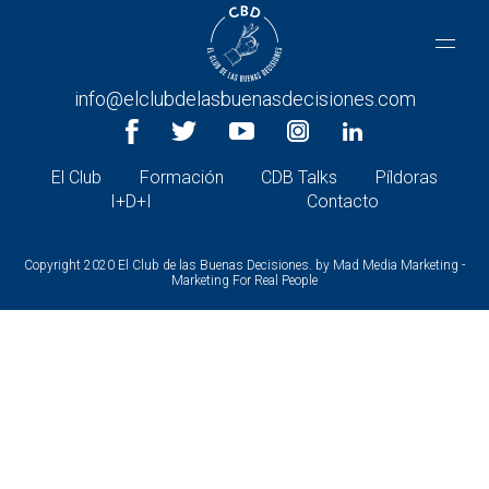
CONTACTA CON NOSOTROS
+34 966 26 30 27 |
info@elclubdelasbuenasdecisiones.com
El Club
Formación
CDB Talks
Píldoras
I+D+I
Contacto
Copyright 2020 El Club de las Buenas Decisiones. by
Mad Media Marketing -
Marketing For Real People