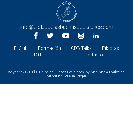
CONTACTA CON NOSOTROS
+34 966 26 30 27 |
info@elclubdelasbuenasdecisiones.com
El Club
Formación
CDB Talks
Píldoras
I+D+I
Contacto
Copyright 2020 El Club de las Buenas Decisiones. by
Mad Media Marketing -
Marketing For Real People