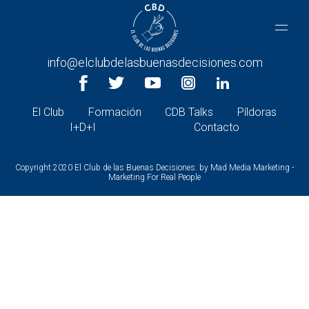
CONTACTA CON NOSOTROS
+34 966 26 30 27 |
info@elclubdelasbuenasdecisiones.com
El Club
Formación
CDB Talks
Píldoras
I+D+I
Contacto
Copyright 2020 El Club de las Buenas Decisiones. by
Mad Media Marketing -
Marketing For Real People